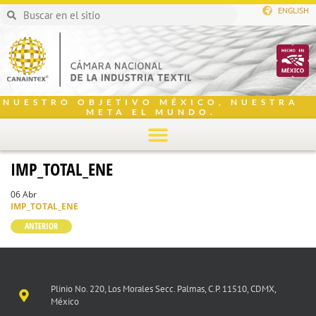
ENGLISH
NUESTRO OBJETIVO MÉXICO, NUESTRA
META EL MUNDO.
IMP_TOTAL_ENE
06 Abr
IMP_TOTAL_ENE
ANTERIOR
Plinio No. 220, Los Morales Secc. Palmas, C.P. 11510, CDMX,
México