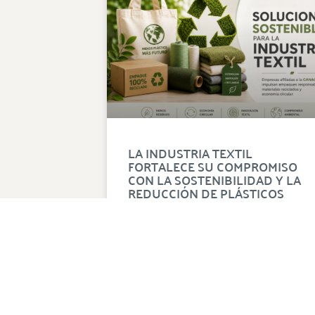
LA INDUSTRIA TEXTIL
FORTALECE SU COMPROMISO
CON LA SOSTENIBILIDAD Y LA
REDUCCIÓN DE PLÁSTICOS
La Industria Textil avanza hacia un
modelo de producción más sostenible
mediante iniciativas que reducen el uso
de plásticos, impulsan empaques
responsables, incorporan materiales
reciclados y fortalecen la economía
circular. La CANAINTEX destaca las