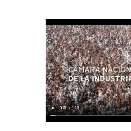
,
azo,
erciales
rtura
rla como