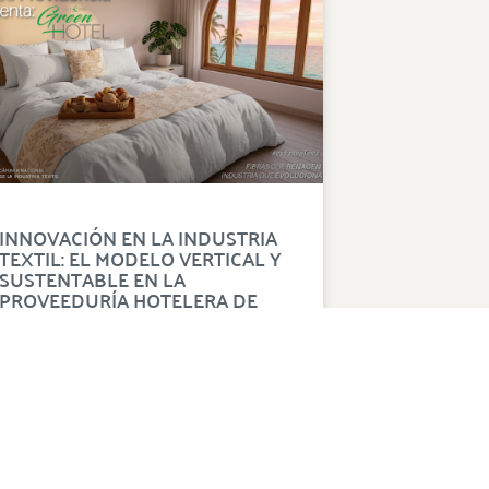
INNOVACIÓN EN LA INDUSTRIA
TEXTIL: EL MODELO VERTICAL Y
SUSTENTABLE EN LA
PROVEEDURÍA HOTELERA DE
ALTA GAMA
La Industria Textil mexicana continúa
fortaleciendo su presencia en sectores
estratégicos como la hotelería mediante
soluciones innovadoras y sustentables.
Green Hotel, la línea especializada de
Grupo Providencia, integra manufactura
nacional, economía circular y procesos