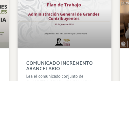
COMUNICADO INCREMENTO
ARANCELARIO
Lea el comunicado conjunto de
CANAINTEX, CONCAMIN, CANAICAL y
CANAIVE reconociendo las acciones del
gobierno contra el contrabando en Baja
California y Jalisco y la importancia de la
modernización aduanera.
LEA LA NOTA COMPLETA