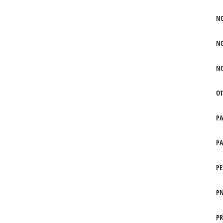
N
N
N
OT
P
PA
PE
PN
PR