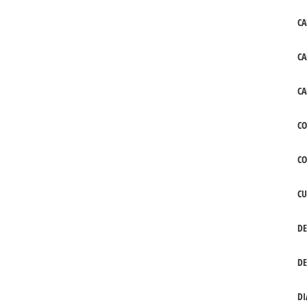
CA
CA
CA
CO
C
CU
DE
DE
DI