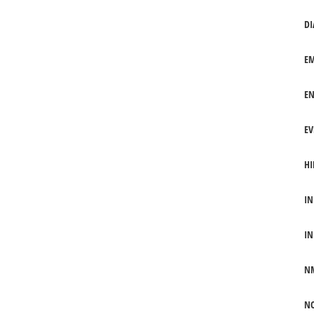
DI
EM
EN
EV
HI
IN
IN
N
NO