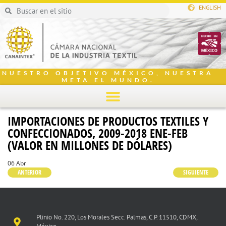
ENGLISH
NUESTRO OBJETIVO MÉXICO, NUESTRA
META EL MUNDO.
IMPORTACIONES DE PRODUCTOS TEXTILES Y
CONFECCIONADOS, 2009-2018 ENE-FEB
(VALOR EN MILLONES DE DÓLARES)
06 Abr
ANTERIOR
SIGUIENTE
Plinio No. 220, Los Morales Secc. Palmas, C.P. 11510, CDMX,