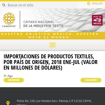
ENGLISH
NUESTRO OBJETIVO MÉXICO, NUESTRA
META EL MUNDO.
IMPORTACIONES DE PRODUCTOS TEXTILES,
POR PAÍS DE ORIGEN, 2018 ENE-JUL (VALOR
EN MILLONES DE DÓLARES)
31 Ago
ANTERIOR
SIGUIENTE
Plinio No. 220, Los Morales Secc. Palmas, C.P. 11510, CDMX,