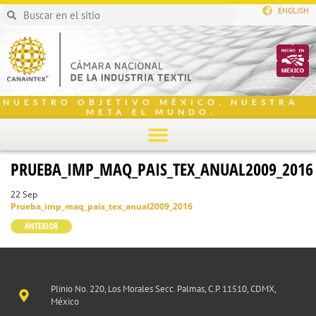
ENGLISH
NUESTRO OBJETIVO MÉXICO, NUESTRA
META EL MUNDO.
PRUEBA_IMP_MAQ_PAIS_TEX_ANUAL2009_2016
22 Sep
Prueba_imp_maq_pais_tex_anual2009_2016
ANTERIOR
Plinio No. 220, Los Morales Secc. Palmas, C.P. 11510, CDMX,
México