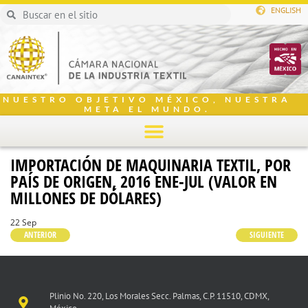
ENGLISH
NUESTRO OBJETIVO MÉXICO, NUESTRA
META EL MUNDO.
IMPORTACIÓN DE MAQUINARIA TEXTIL, POR
PAÍS DE ORIGEN, 2016 ENE-JUL (VALOR EN
MILLONES DE DÓLARES)
22 Sep
ANTERIOR
SIGUIENTE
Plinio No. 220, Los Morales Secc. Palmas, C.P. 11510, CDMX,