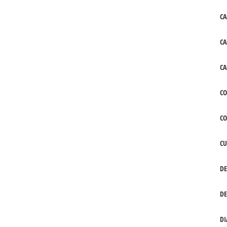
CA
CA
CA
CO
C
CU
DE
DE
DI