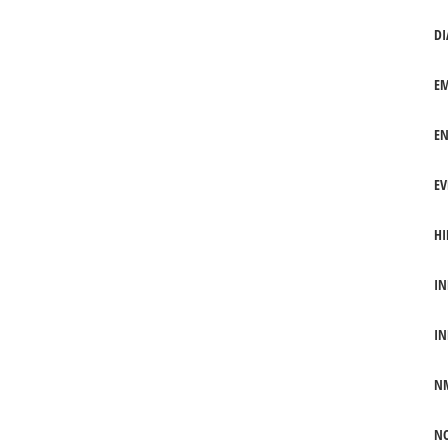
DI
EM
EN
EV
HI
IN
IN
N
NO