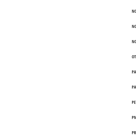
N
N
N
OT
P
PA
PE
PN
PR