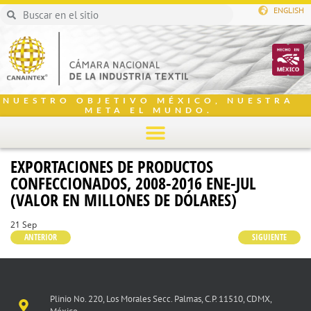
ENGLISH
NUESTRO OBJETIVO MÉXICO, NUESTRA
META EL MUNDO.
EXPORTACIONES DE PRODUCTOS
CONFECCIONADOS, 2008-2016 ENE-JUL
(VALOR EN MILLONES DE DÓLARES)
21 Sep
ANTERIOR
SIGUIENTE
Plinio No. 220, Los Morales Secc. Palmas, C.P. 11510, CDMX,