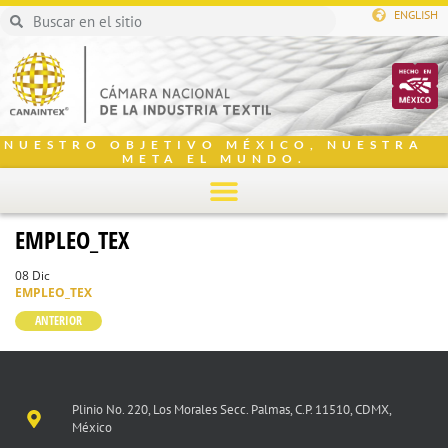
ENGLISH
NUESTRO OBJETIVO MÉXICO, NUESTRA
META EL MUNDO.
EMPLEO_TEX
08 Dic
EMPLEO_TEX
ANTERIOR
Plinio No. 220, Los Morales Secc. Palmas, C.P. 11510, CDMX,
México