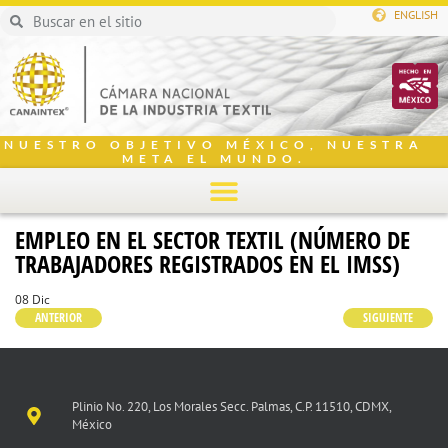
ENGLISH
NUESTRO OBJETIVO MÉXICO, NUESTRA
META EL MUNDO.
EMPLEO EN EL SECTOR TEXTIL (NÚMERO DE
TRABAJADORES REGISTRADOS EN EL IMSS)
08 Dic
ANTERIOR
SIGUIENTE
Plinio No. 220, Los Morales Secc. Palmas, C.P. 11510, CDMX,
México