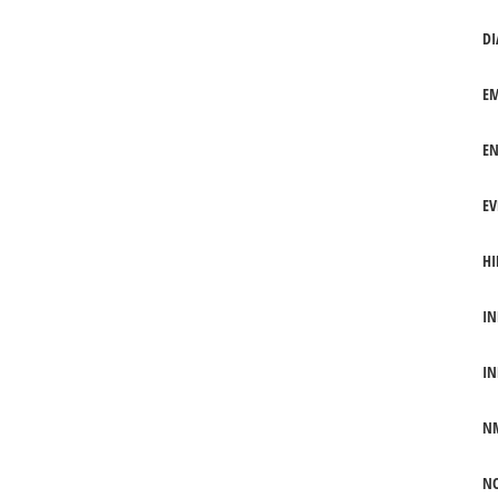
DI
EM
EN
EV
HI
IN
IN
N
NO