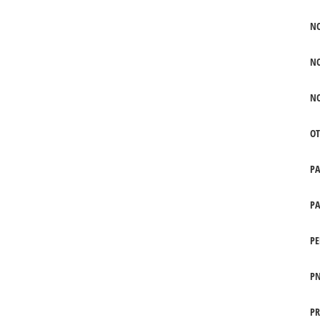
N
N
N
OT
P
PA
PE
PN
PR