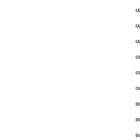
CA
CA
CA
CO
C
CU
DE
DE
DI