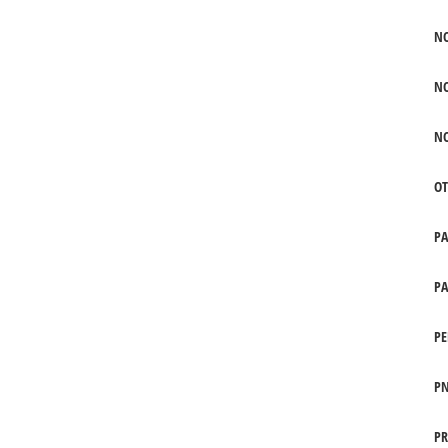
N
N
N
OT
P
PA
PE
PN
PR