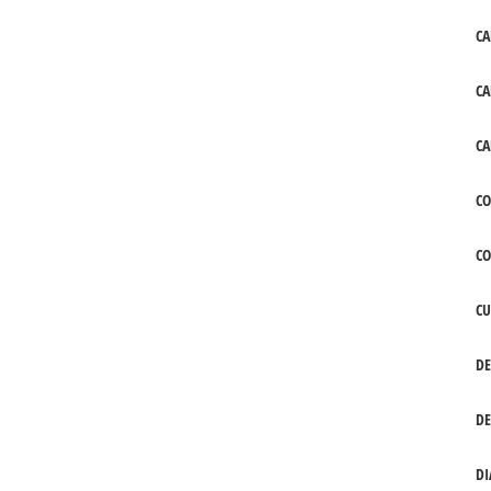
CA
CA
CA
CO
C
CU
DE
DE
DI