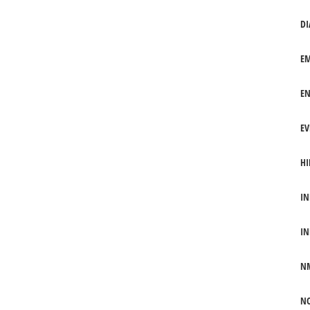
DI
EM
EN
EV
HI
IN
IN
N
NO