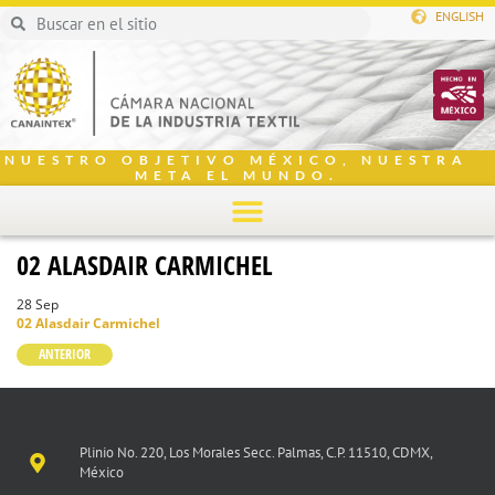
ENGLISH
NUESTRO OBJETIVO MÉXICO, NUESTRA
META EL MUNDO.
02 ALASDAIR CARMICHEL
28 Sep
02 Alasdair Carmichel
ANTERIOR
Plinio No. 220, Los Morales Secc. Palmas, C.P. 11510, CDMX,
México