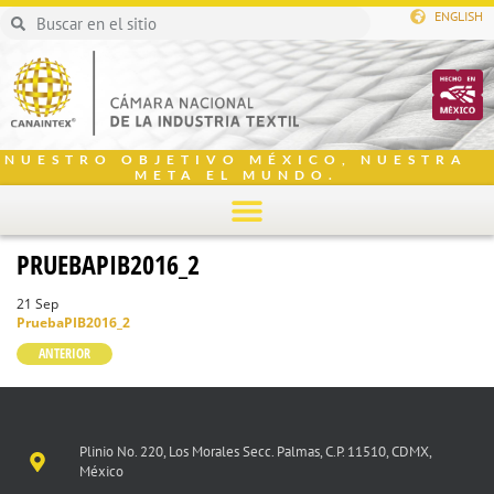
ENGLISH
NUESTRO OBJETIVO MÉXICO, NUESTRA
META EL MUNDO.
PRUEBAPIB2016_2
21 Sep
PruebaPIB2016_2
ANTERIOR
Plinio No. 220, Los Morales Secc. Palmas, C.P. 11510, CDMX,
México