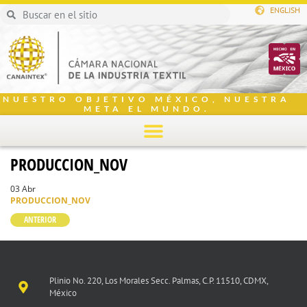
ENGLISH
NUESTRO OBJETIVO MÉXICO, NUESTRA
META EL MUNDO.
PRODUCCION_NOV
03 Abr
PRODUCCION_NOV
ANTERIOR
Plinio No. 220, Los Morales Secc. Palmas, C.P. 11510, CDMX,
México