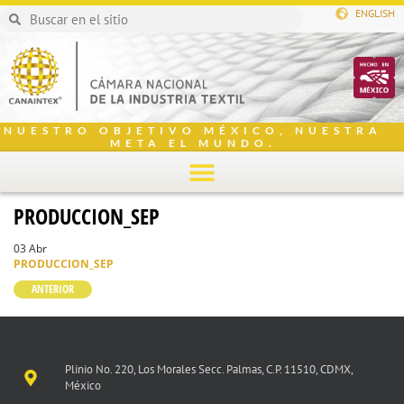
ENGLISH
NUESTRO OBJETIVO MÉXICO, NUESTRA
META EL MUNDO.
PRODUCCION_SEP
03 Abr
PRODUCCION_SEP
ANTERIOR
Plinio No. 220, Los Morales Secc. Palmas, C.P. 11510, CDMX,
México