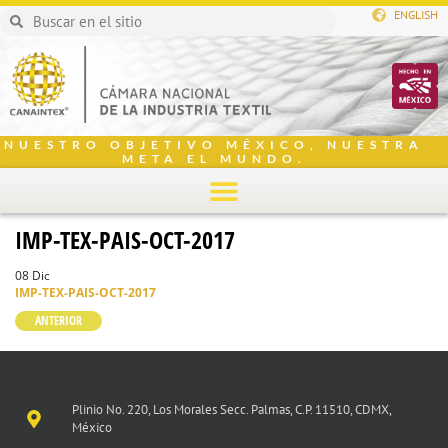
ENGLISH
NUESTRO OBJETIVO MÉXICO, NUESTRA
META EL MUNDO.
IMP-TEX-PAIS-OCT-2017
08 Dic
IMP-TEX-PAIS-OCT-2017
ANTERIOR
Plinio No. 220, Los Morales Secc. Palmas, C.P. 11510, CDMX,
México