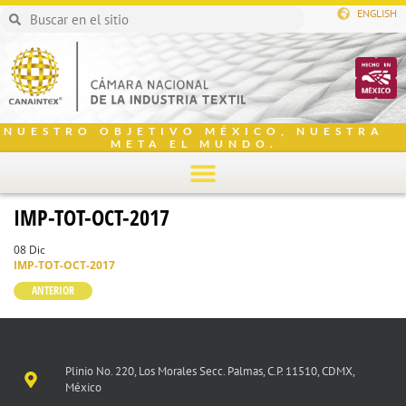
ENGLISH
NUESTRO OBJETIVO MÉXICO, NUESTRA
META EL MUNDO.
IMP-TOT-OCT-2017
08 Dic
IMP-TOT-OCT-2017
ANTERIOR
Plinio No. 220, Los Morales Secc. Palmas, C.P. 11510, CDMX,
México