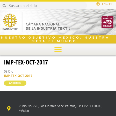
ENGLISH
NUESTRO OBJETIVO MÉXICO, NUESTRA
META EL MUNDO.
IMP-TEX-OCT-2017
08 Dic
IMP-TEX-OCT-2017
ANTERIOR
Plinio No. 220, Los Morales Secc. Palmas, C.P. 11510, CDMX,
México