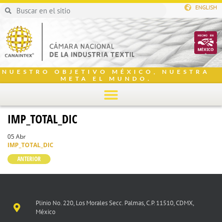
ENGLISH
NUESTRO OBJETIVO MÉXICO, NUESTRA
META EL MUNDO.
IMP_TOTAL_DIC
05 Abr
IMP_TOTAL_DIC
ANTERIOR
Plinio No. 220, Los Morales Secc. Palmas, C.P. 11510, CDMX,
México