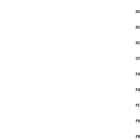
N
N
N
OT
P
PA
PE
PN
PR