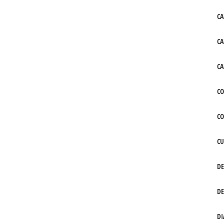
CA
CA
CA
CO
C
CU
DE
DE
DI