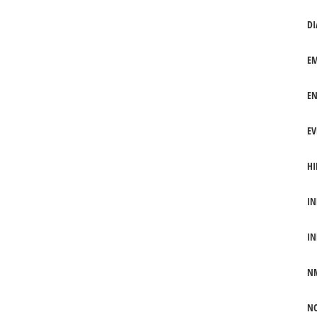
DI
EM
EN
EV
HI
IN
IN
N
NO