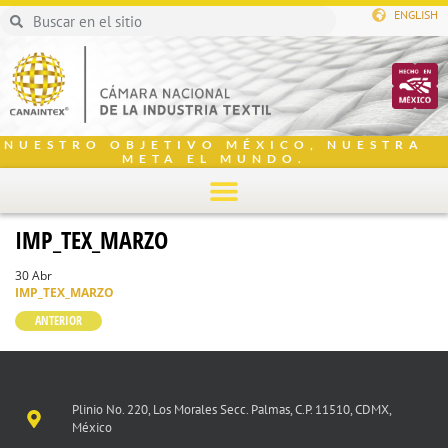
ENGLISH
NUESTRO OBJETIVO MÉXICO, NUESTRA
META EL MUNDO.
IMP_TEX_MARZO
30 Abr
IMP_TEX_MARZO
ANTERIOR
Plinio No. 220, Los Morales Secc. Palmas, C.P. 11510, CDMX,
México