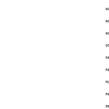
N
N
N
OT
P
PA
PE
PN
PR