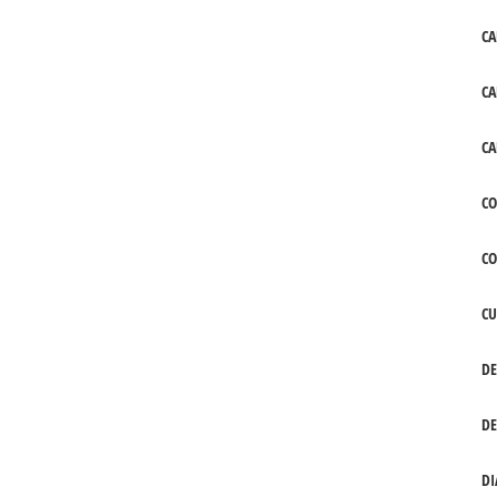
CA
CA
CA
CO
C
CU
DE
DE
DI