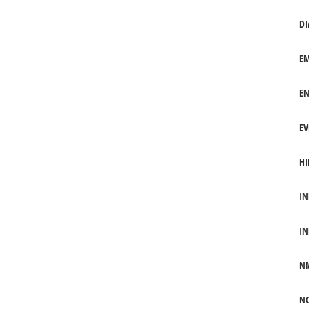
DI
EM
EN
EV
HI
IN
IN
N
NO