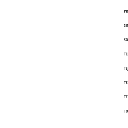
PR
SI
SO
TE
TE
TE
TE
TO