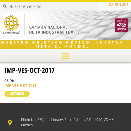
ENGLISH
NUESTRO OBJETIVO MÉXICO, NUESTRA
META EL MUNDO.
IMP-VES-OCT-2017
08 Dic
IMP-VES-OCT-2017
ANTERIOR
Plinio No. 220, Los Morales Secc. Palmas, C.P. 11510, CDMX,
México