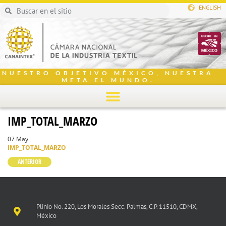
ENGLISH
NUESTRO OBJETIVO MÉXICO, NUESTRA
META EL MUNDO.
IMP_TOTAL_MARZO
07 May
IMP_TOTAL_MARZO
ANTERIOR
Plinio No. 220, Los Morales Secc. Palmas, C.P. 11510, CDMX,
México