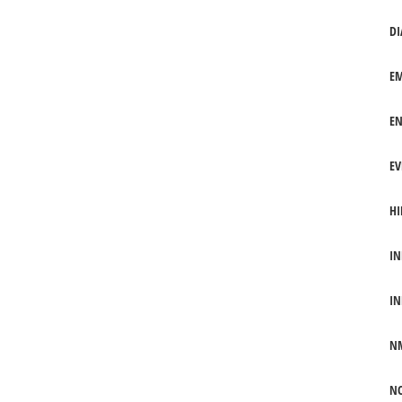
DI
EM
EN
EV
HI
IN
IN
N
NO