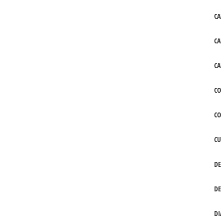
CA
CA
CA
CO
C
CU
DE
DE
DI