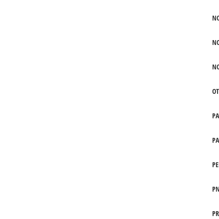
N
N
N
OT
P
PA
PE
PN
PR