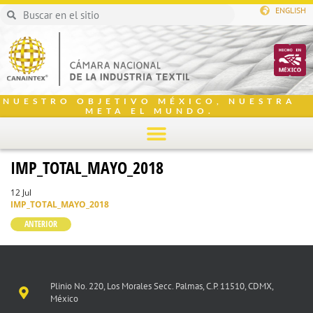
ENGLISH
NUESTRO OBJETIVO MÉXICO, NUESTRA
META EL MUNDO.
IMP_TOTAL_MAYO_2018
12 Jul
IMP_TOTAL_MAYO_2018
ANTERIOR
Plinio No. 220, Los Morales Secc. Palmas, C.P. 11510, CDMX,
México