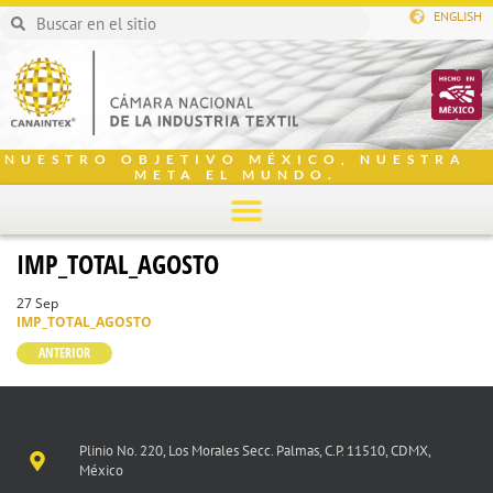
ENGLISH
NUESTRO OBJETIVO MÉXICO, NUESTRA
META EL MUNDO.
IMP_TOTAL_AGOSTO
27 Sep
IMP_TOTAL_AGOSTO
ANTERIOR
Plinio No. 220, Los Morales Secc. Palmas, C.P. 11510, CDMX,
México