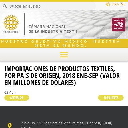
ENGLISH
NUESTRO OBJETIVO MÉXICO, NUESTRA
META EL MUNDO.
IMPORTACIONES DE PRODUCTOS TEXTILES,
POR PAÍS DE ORIGEN, 2018 ENE-SEP (VALOR
EN MILLONES DE DÓLARES)
03 Abr
ANTERIOR
SIGUIENTE
Plinio No. 220, Los Morales Secc. Palmas, C.P. 11510, CDMX,