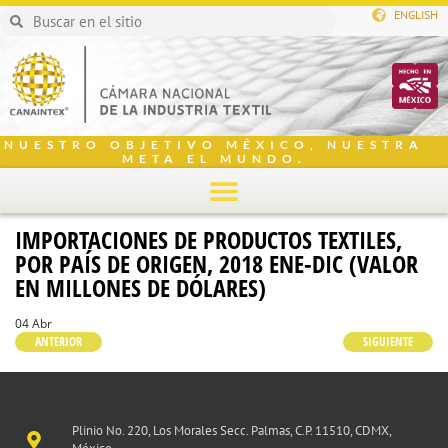
ENGLISH
NUESTRO OBJETIVO MÉXICO, NUESTRA
META EL MUNDO.
IMPORTACIONES DE PRODUCTOS TEXTILES,
POR PAÍS DE ORIGEN, 2018 ENE-DIC (VALOR
EN MILLONES DE DÓLARES)
04 Abr
ANTERIOR
SIGUIENTE
Plinio No. 220, Los Morales Secc. Palmas, C.P. 11510, CDMX,