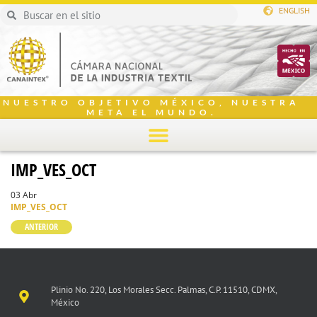
ENGLISH
NUESTRO OBJETIVO MÉXICO, NUESTRA
META EL MUNDO.
IMP_VES_OCT
03 Abr
IMP_VES_OCT
ANTERIOR
Plinio No. 220, Los Morales Secc. Palmas, C.P. 11510, CDMX,
México