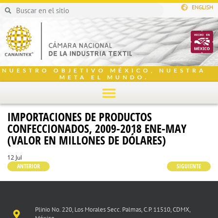
ENGLISH
NUESTRO OBJETIVO MÉXICO, NUESTRA
META EL MUNDO.
IMPORTACIONES DE PRODUCTOS
CONFECCIONADOS, 2009-2018 ENE-MAY
(VALOR EN MILLONES DE DÓLARES)
12 Jul
ANTERIOR
SIGUIENTE
Plinio No. 220, Los Morales Secc. Palmas, C.P. 11510, CDMX,