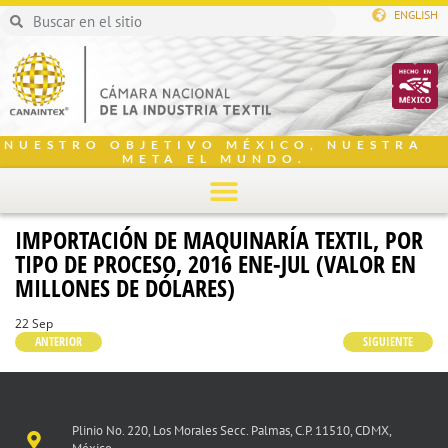
ENGLISH
NUESTRO OBJETIVO MÉXICO, NUESTRA
META EL MUNDO.
IMPORTACIÓN DE MAQUINARÍA TEXTIL, POR
TIPO DE PROCESO, 2016 ENE-JUL (VALOR EN
MILLONES DE DÓLARES)
22 Sep
ANTERIOR
SIGUIENTE
Plinio No. 220, Los Morales Secc. Palmas, C.P. 11510, CDMX,