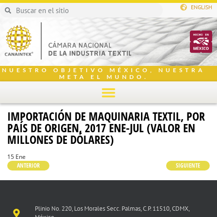
ENGLISH
NUESTRO OBJETIVO MÉXICO, NUESTRA
META EL MUNDO.
IMPORTACIÓN DE MAQUINARIA TEXTIL, POR
PAÍS DE ORIGEN, 2017 ENE-JUL (VALOR EN
MILLONES DE DÓLARES)
15 Ene
ANTERIOR
SIGUIENTE
Plinio No. 220, Los Morales Secc. Palmas, C.P. 11510, CDMX,