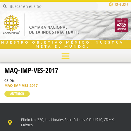
ENGLISH
NUESTRO OBJETIVO MÉXICO, NUESTRA
META EL MUNDO.
MAQ-IMP-VES-2017
08 Dic
MAQ-IMP-VES-2017
ANTERIOR
Plinio No. 220, Los Morales Secc. Palmas, C.P. 11510, CDMX,
México