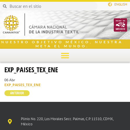
ENGLISH
NUESTRO OBJETIVO MÉXICO, NUESTRA
META EL MUNDO.
EXP_PAISES_TEX_ENE
06 Abr
EXP_PAISES_TEX_ENE
ANTERIOR
Plinio No. 220, Los Morales Secc. Palmas, C.P. 11510, CDMX,
México