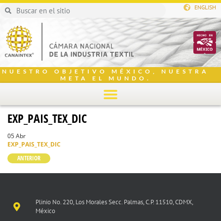
ENGLISH
NUESTRO OBJETIVO MÉXICO, NUESTRA
META EL MUNDO.
EXP_PAIS_TEX_DIC
05 Abr
EXP_PAIS_TEX_DIC
ANTERIOR
Plinio No. 220, Los Morales Secc. Palmas, C.P. 11510, CDMX,
México