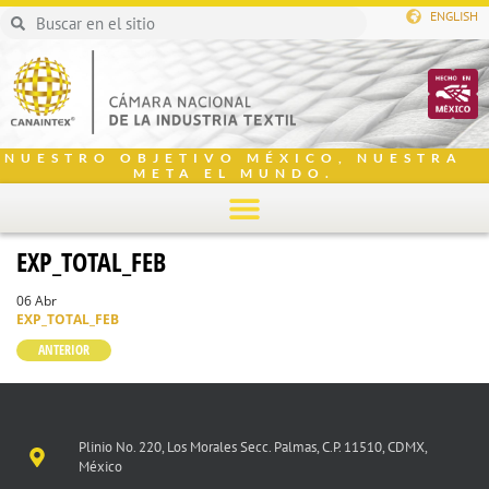
ENGLISH
NUESTRO OBJETIVO MÉXICO, NUESTRA
META EL MUNDO.
EXP_TOTAL_FEB
06 Abr
EXP_TOTAL_FEB
ANTERIOR
Plinio No. 220, Los Morales Secc. Palmas, C.P. 11510, CDMX,
México