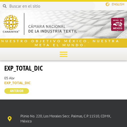
ENGLISH
NUESTRO OBJETIVO MÉXICO, NUESTRA
META EL MUNDO.
EXP_TOTAL_DIC
05 Abr
EXP_TOTAL_DIC
ANTERIOR
Plinio No. 220, Los Morales Secc. Palmas, C.P. 11510, CDMX,
México