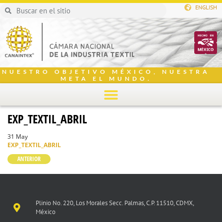
ENGLISH
NUESTRO OBJETIVO MÉXICO, NUESTRA
META EL MUNDO.
EXP_TEXTIL_ABRIL
31 May
EXP_TEXTIL_ABRIL
ANTERIOR
Plinio No. 220, Los Morales Secc. Palmas, C.P. 11510, CDMX,
México