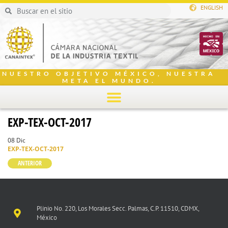
ENGLISH
NUESTRO OBJETIVO MÉXICO, NUESTRA
META EL MUNDO.
EXP-TEX-OCT-2017
08 Dic
EXP-TEX-OCT-2017
ANTERIOR
Plinio No. 220, Los Morales Secc. Palmas, C.P. 11510, CDMX,
México