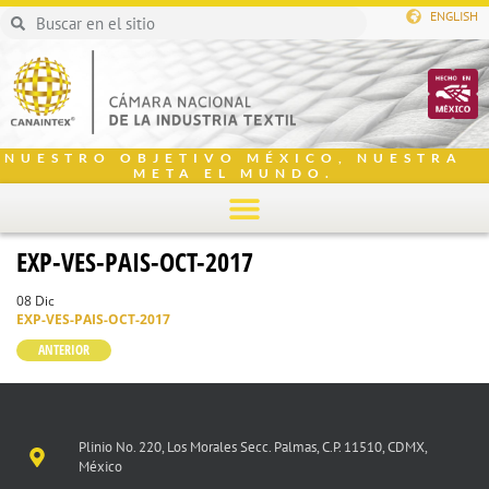
ENGLISH
NUESTRO OBJETIVO MÉXICO, NUESTRA
META EL MUNDO.
EXP-VES-PAIS-OCT-2017
08 Dic
EXP-VES-PAIS-OCT-2017
ANTERIOR
Plinio No. 220, Los Morales Secc. Palmas, C.P. 11510, CDMX,
México