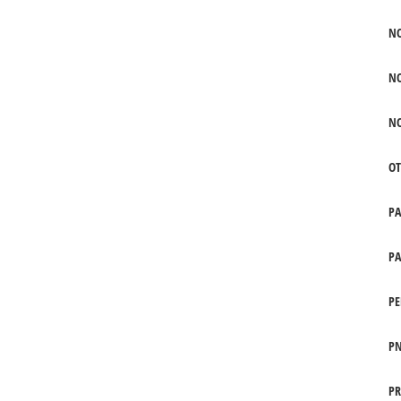
N
N
N
OT
P
PA
PE
PN
PR