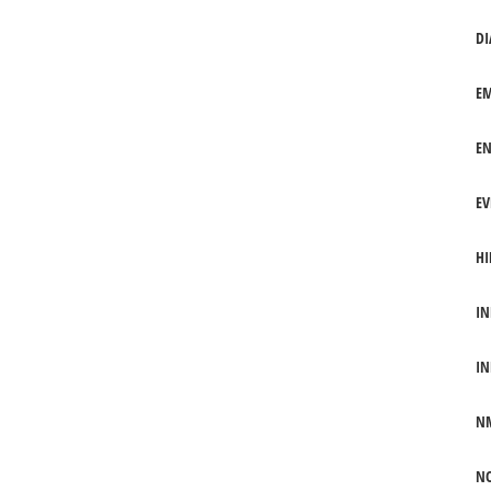
DI
EM
EN
EV
HI
IN
IN
N
NO