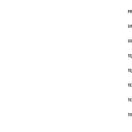
PR
SI
SO
TE
TE
TE
TE
TO