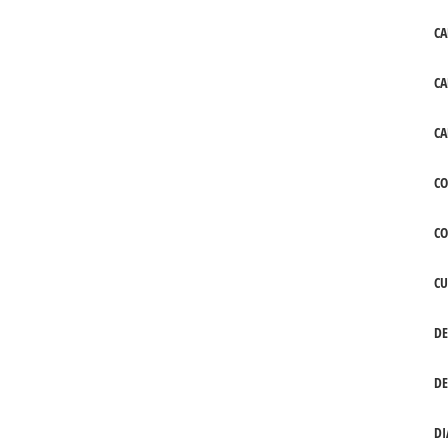
CA
CA
CA
CO
C
CU
DE
DE
DI