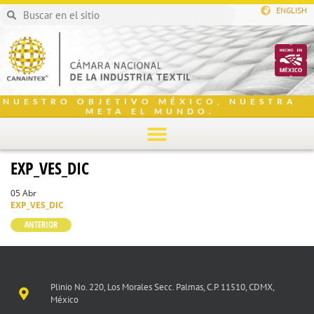
ENGLISH
NUESTRO OBJETIVO MÉXICO, NUESTRA
META EL MUNDO.
EXP_VES_DIC
05 Abr
EXP_VES_DIC
ANTERIOR
Plinio No. 220, Los Morales Secc. Palmas, C.P. 11510, CDMX,
México