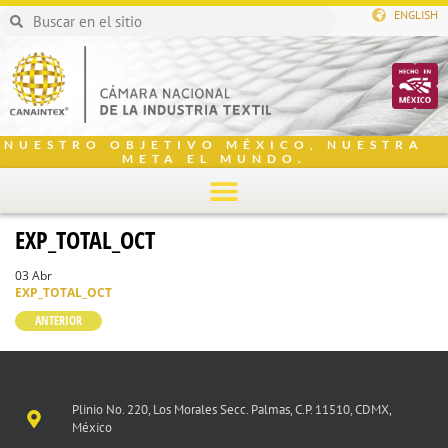
ENGLISH
NUESTRO OBJETIVO MÉXICO, NUESTRA
META EL MUNDO.
EXP_TOTAL_OCT
03 Abr
EXP_TOTAL_OCT
ANTERIOR
Plinio No. 220, Los Morales Secc. Palmas, C.P. 11510, CDMX,
México