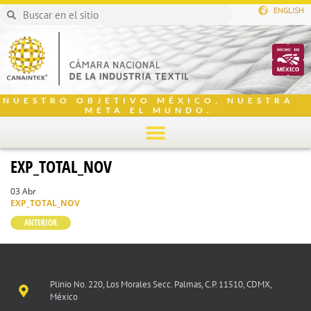
ENGLISH
NUESTRO OBJETIVO MÉXICO, NUESTRA
META EL MUNDO.
EXP_TOTAL_NOV
03 Abr
EXP_TOTAL_NOV
ANTERIOR
Plinio No. 220, Los Morales Secc. Palmas, C.P. 11510, CDMX,
México