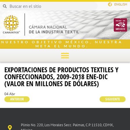
ENGLISH
NUESTRO OBJETIVO MÉXICO, NUESTRA
META EL MUNDO.
EXPORTACIONES DE PRODUCTOS TEXTILES Y
CONFECCIONADOS, 2009-2018 ENE-DIC
(VALOR EN MILLONES DE DÓLARES)
04 Abr
ANTERIOR
SIGUIENTE
Plinio No. 220, Los Morales Secc. Palmas, C.P. 11510, CDMX,