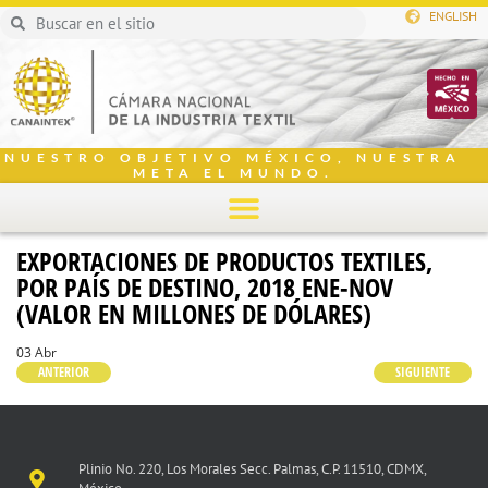
ENGLISH
NUESTRO OBJETIVO MÉXICO, NUESTRA
META EL MUNDO.
EXPORTACIONES DE PRODUCTOS TEXTILES,
POR PAÍS DE DESTINO, 2018 ENE-NOV
(VALOR EN MILLONES DE DÓLARES)
03 Abr
ANTERIOR
SIGUIENTE
Plinio No. 220, Los Morales Secc. Palmas, C.P. 11510, CDMX,