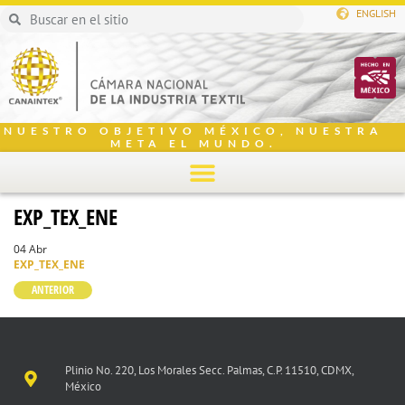
ENGLISH
NUESTRO OBJETIVO MÉXICO, NUESTRA
META EL MUNDO.
EXP_TEX_ENE
04 Abr
EXP_TEX_ENE
ANTERIOR
Plinio No. 220, Los Morales Secc. Palmas, C.P. 11510, CDMX,
México